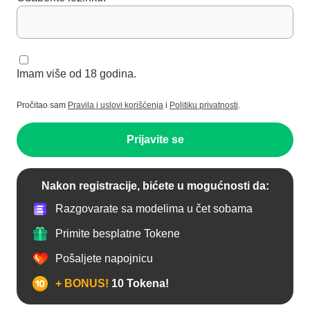
Imam više od 18 godina.
Pročitao sam
Pravila i uslovi korišćenja
i
Politiku privatnosti
.
Prijavite se
Nakon registracije, bićete u mogućnosti da:
Razgovarate sa modelima u čet sobama
Primite besplatne Tokene
Pošaljete napojnicu
+ BONUS!
10 Tokena!