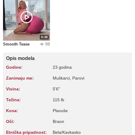
0:38
98
Smooth Tease
Opis modela
Godine:
23 godina
Zanimaju me:
Muškarci, Parovi
Visina:
5'6"
Težina:
115 lb
Kosa:
Plavuše
Oči:
Braon
Etnička pripadnost:
Bela/Kavkasko