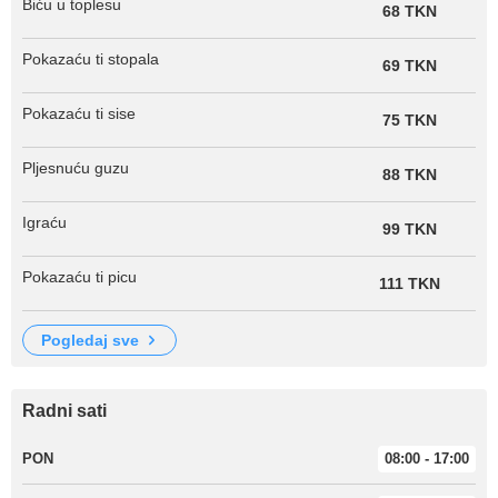
Biću u toplesu
68 TKN
Pokazaću ti stopala
69 TKN
Pokazaću ti sise
75 TKN
Pljesnuću guzu
88 TKN
Igraću
99 TKN
Pokazaću ti picu
111 TKN
pogledaj sve
Radni sati
PON
08:00 - 17:00