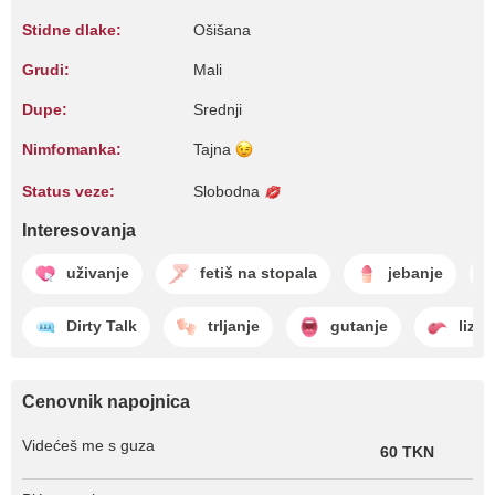
Stidne dlake:
Ošišana
Grudi:
Mali
Dupe:
Srednji
Nimfomanka:
Tajna
Status veze:
Slobodna
Interesovanja
uživanje
fetiš na stopala
jebanje
Dirty Talk
trljanje
gutanje
lizan
Cenovnik napojnica
Videćeš me s guza
60 TKN