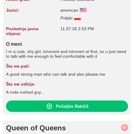
Jezici:
american
Poljski
Poslednja javna
11.07.26 2:53 PM
objava:
O meni
I m a cute, shy girl, innocent and introvert at first, so u just need
to talk with me enough to feel comfortable with it
Šta me pali:
A good strong man who can talk and also please me
Šta me odbija:
A rude rushed guy...
Pošaljite Bakšiš
Queen of Queens