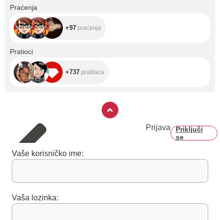
+97
Praćenja
+97
praćenja
+737
Pratioci
+737
pratilaca
Prijava
Priključi
se
Vaše korisničko ime:
Vaša lozinka: