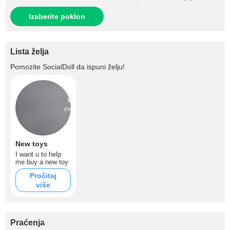
Izaberite poklon
Lista želja
Pomozite
SocialDoll
da ispuni želju!
New toys
I want u to help
me buy a new toy
Pročitaj
više
Praćenja