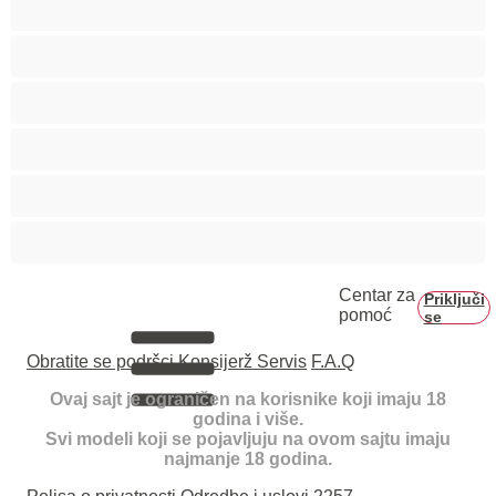
Trudnice
Velike grudi
Velike sise
Veliko dupe
Vezivanje
Centar za
Priključi
pomoć
se
Obratite se podršci
Konsijerž Servis
F.A.Q
Ovaj sajt je ograničen na korisnike koji imaju 18
godina i više.
Svi modeli koji se pojavljuju na ovom sajtu imaju
najmanje 18 godina.