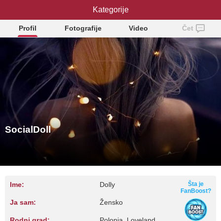
SocialDoll
Kategorije
Profil
Fotografije
Video
Čet
SocialDoll
Ime:
Dolly
Šta je
FanBoost?
Ja sam:
Žensko
Rodni grad:
Polonia, Loveland