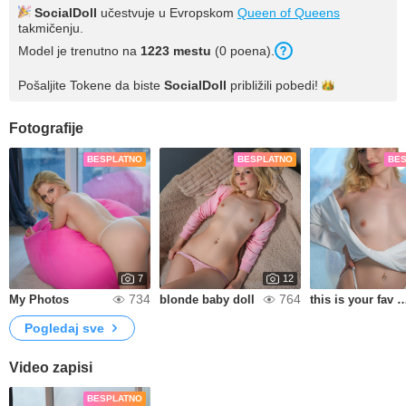
SocialDoll
učestvuje u Evropskom
Queen of Queens
takmičenju.
Model je trenutno na
1223 mestu
(0 poena).
Pošaljite Tokene da biste
SocialDoll
približili
pobedi!
Fotografije
BESPLATNO
BESPLATNO
BE
7
12
734
764
My Photos
blonde baby doll
this is your fav
Pogledaj sve
Video zapisi
BESPLATNO