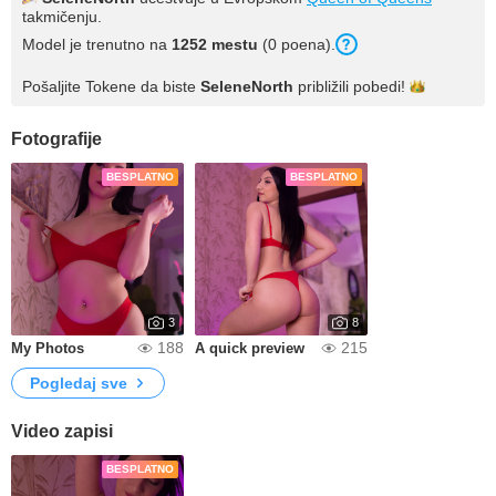
takmičenju.
Model je trenutno na
1252 mestu
(0 poena).
Pošaljite Tokene da biste
SeleneNorth
približili
pobedi!
Fotografije
BESPLATNO
BESPLATNO
3
8
188
215
My Photos
A quick preview
Pogledaj sve
Video zapisi
BESPLATNO