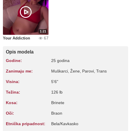
1:21
67
Your Addiction
Opis modela
Godine:
25 godina
Zanimaju me:
Muškarci, Žene, Parovi, Trans
Visina:
5'6"
Težina:
126 lb
Kosa:
Brinete
Oči:
Braon
Etnička pripadnost:
Bela/Kavkasko