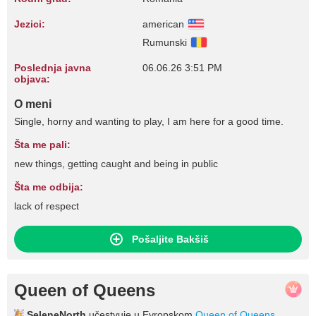
Jezici:
american
Rumunski
Poslednja javna
06.06.26 3:51 PM
objava:
O meni
Single, horny and wanting to play, I am here for a good time.
Šta me pali:
new things, getting caught and being in public
Šta me odbija:
lack of respect
Pošaljite Bakšiš
Queen of Queens
SeleneNorth
učestvuje u Evropskom
Queen of Queens