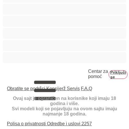
Trudnice
Velike grudi
Velike sise
Veliko dupe
Vezivanje
Centar za
Priključi
pomoć
se
Obratite se podršci
Konsijerž Servis
F.A.Q
Ovaj sajt je ograničen na korisnike koji imaju 18
godina i više.
Svi modeli koji se pojavljuju na ovom sajtu imaju
najmanje 18 godina.
Polisa o privatnosti
Odredbe i uslovi
2257