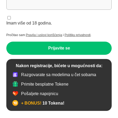
Imam više od 18 godina.
Pročitao sam
Pravila i uslovi korišćenja
i
Politiku privatnosti
.
Prijavite se
Nakon registracije, bićete u mogućnosti da:
Razgovarate sa modelima u čet sobama
Primite besplatne Tokene
Pošaljete napojnicu
+ BONUS!
10 Tokena!