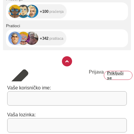
+100
praćenja
+342
Pratioci
+342
pratilaca
Prijava
Priključi
se
Vaše korisničko ime:
Vaša lozinka: