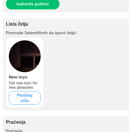
Izaberite poklon
Lista želja
Pomozite
SeleneNorth
da ispuni želju!
New toys
Get new toys for
new pleasures
Pročitaj
više
Praćenja
+100
Praćenja