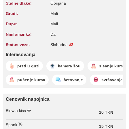
Stidne dlake:
Obrijana
Grudi:
Mali
Dupe:
Mali
Nimfomanka:
Da
Status veze:
Slobodna
Interesovanja
prsti u guzi
kamera šou
sisanje kurca
pušenje kurca
četovanje
svršavanje u 
Cenovnik napojnica
Blow a kiss 💋
10 TKN
Spank 👋
15 TKN