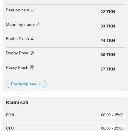
Feet on cam 🦶
22 TKN
Moan my name 🎶
33 TKN
Boobs Flash 🍒
44 TKN
Doggy Pose 🥵
66 TKN
Pussy Flash 😻
77 TKN
pogledaj sve
Radni sati
PON
06:00 - 15:00
UTO
06:00 - 15:00