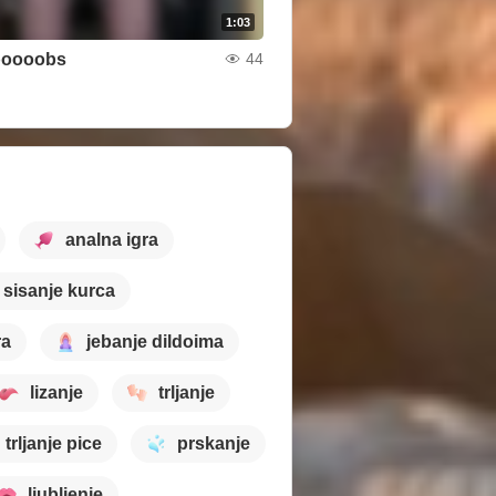
1:03
boooobs
44
analna igra
sisanje kurca
ra
jebanje dildoima
lizanje
trljanje
trljanje pice
prskanje
ljubljenje