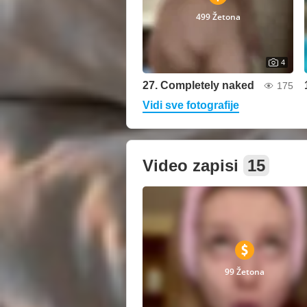
499 Žetona
4
27. Completely naked
175
Vidi sve fotografije
Video zapisi
15
99 Žetona