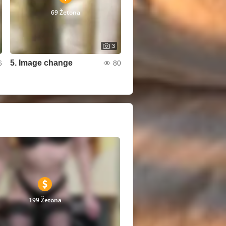
69 Žetona
3
5. Image change
6
80
199 Žetona