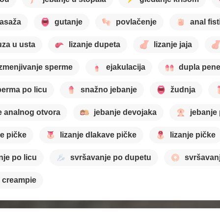
asaža
gutanje
povlačenje
anal fis
za u usta
lizanje dupeta
lizanje jaja
zmenjivanje sperme
ejakulacija
dupla pene
erma po licu
snažno jebanje
žudnja
je analnog otvora
jebanje devojaka
jebanje
je pičke
lizanje dlakave pičke
lizanje pičke
je po licu
svršavanje po dupetu
svršavan
creampie