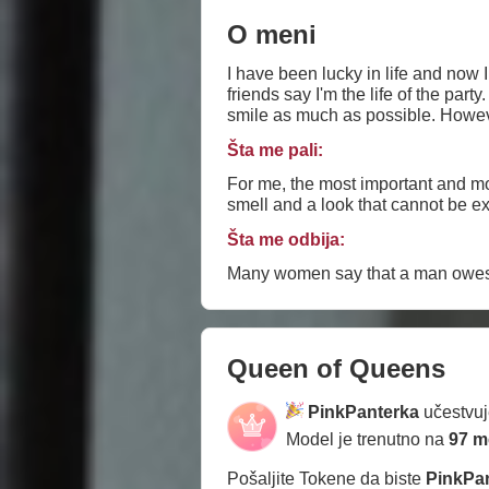
O meni
I have been lucky in life and now I
friends say I'm the life of the par
smile as
Šta me pali:
For me, the most important and mos
smell and a look that cannot be e
Šta me odbija:
Many women say that a man owe
Queen of Queens
PinkPanterka
učestvu
Model je trenutno na
97 m
Pošaljite Tokene da biste
PinkPa