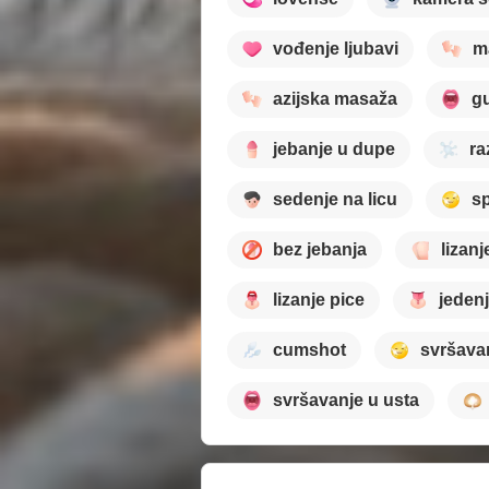
vođenje ljubavi
m
azijska masaža
gu
jebanje u dupe
ra
sedenje na licu
sp
bez jebanja
lizan
lizanje pice
jeden
cumshot
svršavan
svršavanje u usta