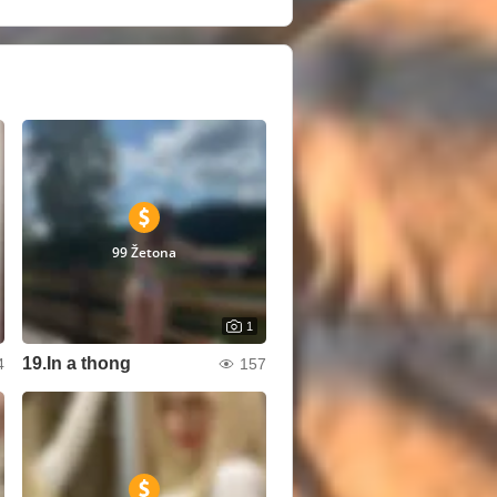
99 Žetona
1
19.In a thong
4
157