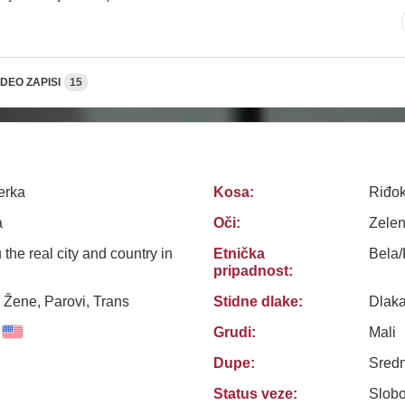
IDEO ZAPISI
15
erka
Kosa:
Riđo
a
Oči:
Zele
ou the real city and country in
Etnička
Bela
pripadnost:
 Žene, Parovi, Trans
Stidne dlake:
Dlak
Grudi:
Mali
Dupe:
Sredn
Status veze:
Slob