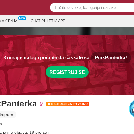
KMIČENJA
CHAT-RULET18 APP
Kreirajte nalog i počnite da ćaskate sa
PinkPanterka!
REGISTRUJ SE
kPanterka
stagram
a
a javna objava: 18 pre sati