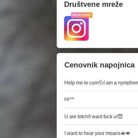
Društvene mreže
BESPLATNO
Cenovnik napojnica
Help me to cum💦I am a nymphoma
Hi^^
U are bitch!I want fuck u!😈
I want to hear your moans🫦💋