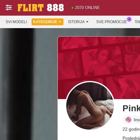
2070 ONLINE
SVI MODELI
KATEGORIJE
ISTORIJA
SVE PROMOCIJE
TA
Pin
In
22 godin
Poslednj