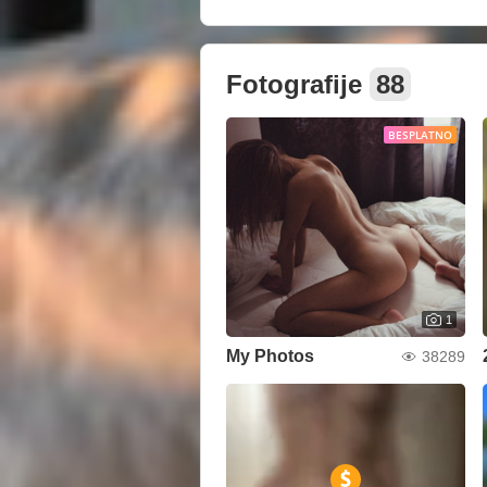
Fotografije
88
BESPLATNO
1
My Photos
38289