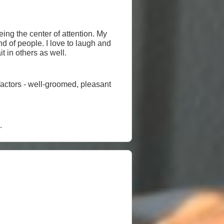
being the center of attention. My
nd of people. I love to laugh and
 trait in others as well.
factors - well-groomed, pleasant
.