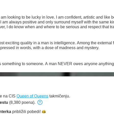
 am looking to be lucky in love. I am confident, artistic and like 
ty. I am always positive and only surround myself with the same ki
 much as possible. However, I do know when and where to be serious and respect that
t exciting quality in a man is intelligence. Among the external 
xpressed in words, with a dose of madness and mystery.
s something to someone. A man NEVER owes anyone anything
je na CIS
Queen of Queens
takmičenju.
estu
(8,380 poena).
nterka
približili
pobedi!