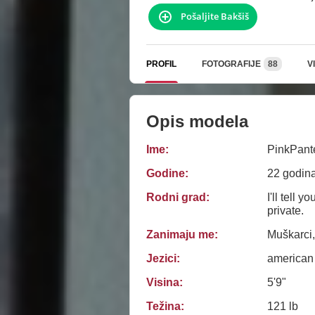
Pošaljite Bakšiš
PROFIL
FOTOGRAFIJE
88
V
Opis modela
Ime:
PinkPant
Godine:
22 godin
Rodni grad:
I'll tell y
private.
Zanimaju me:
Muškarci,
Jezici:
american
Visina:
5'9"
Težina:
121 lb