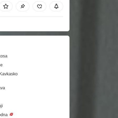
kosa
ne
/Kavkasko
ava
ji
odna