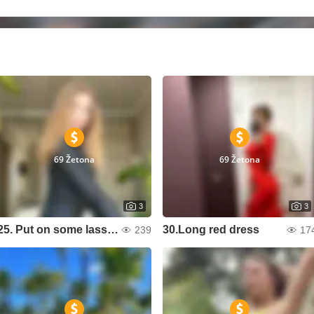
69 Žetona
69 Žetona
3
3
25. Put on some lassies
30.Long red dress
239
17