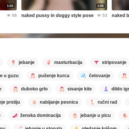
1:03
1:05
naked pussy in doggy style pose
naked 
58
53
jebanje
masturbacija
stripovanje
je u guzu
pušenje kurca
četovanje
e
duboko grlo
sisanje kite
dildo ig
je prstiju
nabijanje pesnica
ručni rad
e
ženska dominacija
jebanje u picu
šou
jebanje u stopala
gledanje krišom