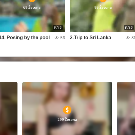
69 Žetona
99 Žetona
3
3
14. Posing by the pool
2.Trip to Sri Lanka
56
8
299 Žetona