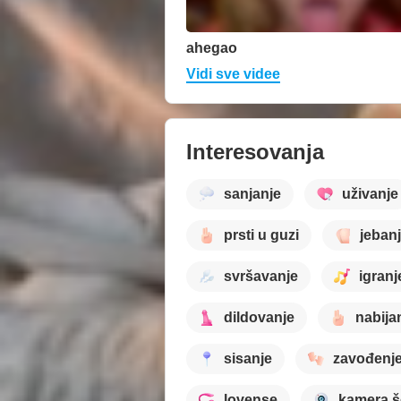
ahegao
Vidi sve videe
Interesovanja
sanjanje
uživanje
prsti u guzi
jeban
svršavanje
igranj
dildovanje
nabijan
sisanje
zavođenj
lovense
kamera 