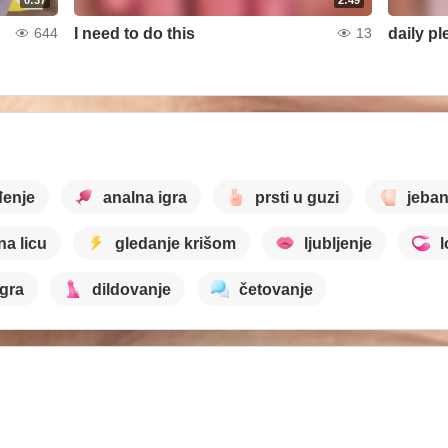
I need to do this
daily p
644
13
đenje
analna igra
prsti u guzi
jeban
na licu
gledanje krišom
ljubljenje
igra
dildovanje
četovanje