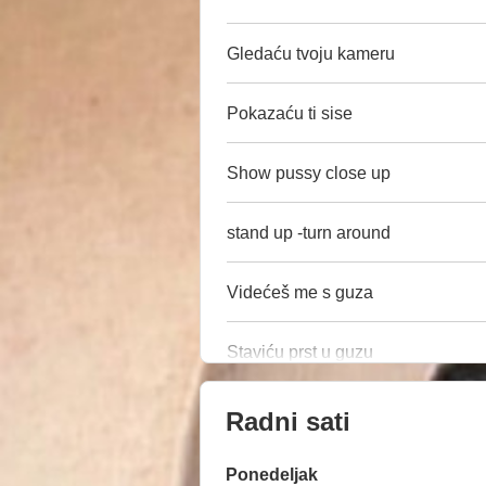
Gledaću tvoju kameru
Pokazaću ti sise
Show pussy close up
stand up -turn around
Videćeš me s guza
Staviću prst u guzu
Radni sati
Ponedeljak