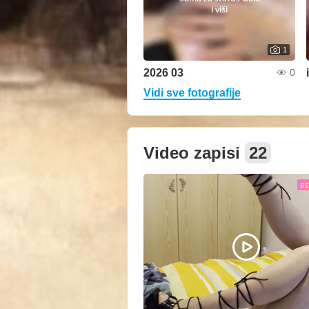
i viši
1
2026 03
0
Vidi sve fotografije
Video zapisi
22
B