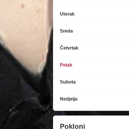
Utorak
Sreda
Četvrtak
Petak
Subota
Nedjelja
Pokloni