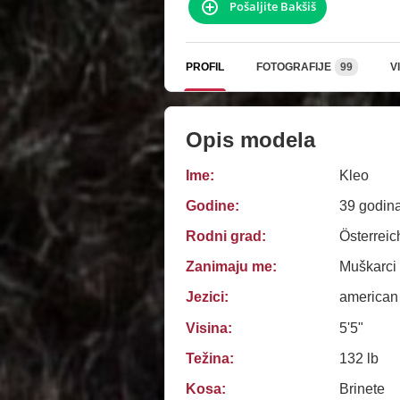
Pošaljite Bakšiš
PROFIL
FOTOGRAFIJE
99
V
Opis modela
Ime:
Kleo
Godine:
39 godin
Rodni grad:
Österreic
Zanimaju me:
Muškarci
Jezici:
american
Visina:
5'5"
Težina:
132 lb
Kosa:
Brinete