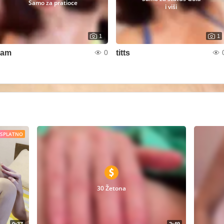
Samo za pratioce
i viši
1
1
iam
titts
0
ESPLATNO
30 Žetona
0:37
2:49