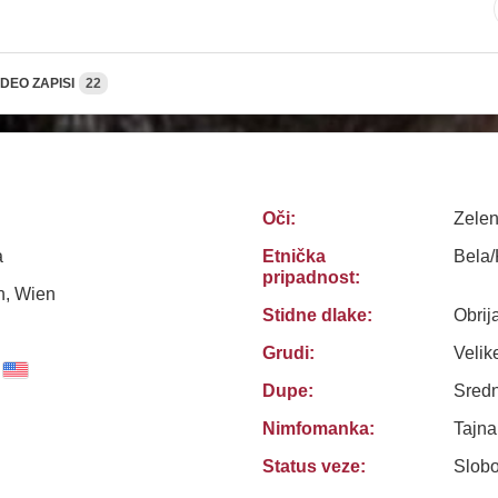
IDEO ZAPISI
22
Oči:
Zele
a
Etnička
Bela
pripadnost:
h, Wien
Stidne dlake:
Obrij
Grudi:
Velik
Dupe:
Sredn
Nimfomanka:
Tajn
Status veze:
Slob