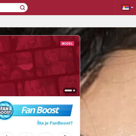
Fan Boost
Šta je FanBoost?