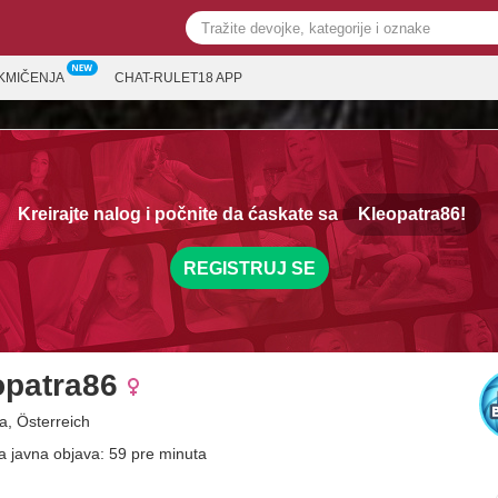
KMIČENJA
CHAT-RULET18 APP
Kreirajte nalog i počnite da ćaskate sa
Kleopatra86!
REGISTRUJ SE
opatra86
a, Österreich
a javna objava: 59 pre minuta