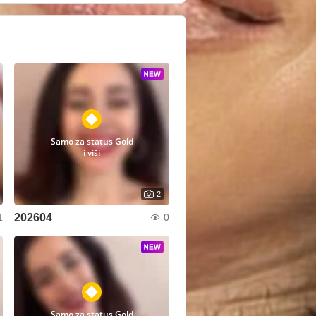
Samo za status Gold
i viši
2
202604
1
0
Samo za status Gold