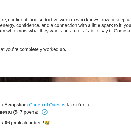
re, confident, and seductive woman who knows how to keep you
nergy, confidence, and a connection with a little spark to it, you’
n who know what they want and aren’t afraid to say it. Come a lit
 enjoy the
that you’re completely worked up.
e u Evropskom
Queen of Queens
takmičenju.
mestu
(547 poena).
tra86
približili
pobedi!