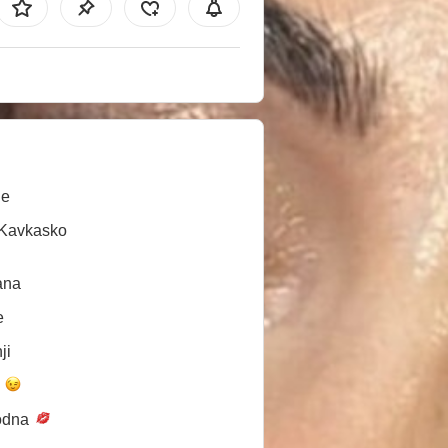
ne
/Kavkasko
ana
e
ji
a
odna