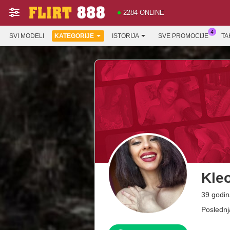
2284 ONLINE
SVI MODELI
KATEGORIJE
ISTORIJA
SVE PROMOCIJE
TA
Kle
39 godin
Poslednj