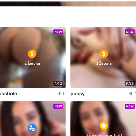
2 Žetona
3 Žetona
2
6
asshole
pussy
0
Samo za status Gold