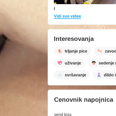
I
Vidi sve videe
Interesovanja
trljanje pice
zavo
uživanje
sedenje 
svršavanje
dildo 
Cenovnik napojnica
send kiss