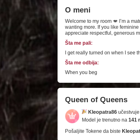
O meni
Welcome to my room 💋 I’m a matu
wanting more. If you like feminine e
appreciate respectful, generous me
and let’s enjoy the moment together. With me, it’s not about rushing. It’s about chemistry, temptation, and knowing how to
Šta me pali:
company of a real woman. ❤️
I get really turned on when I see 
Šta me odbija:
When you beg
Queen of Queens
Kleopatra86
učestvuj
Model je trenutno na
141 
Pošaljite Tokene da biste
Kleopa