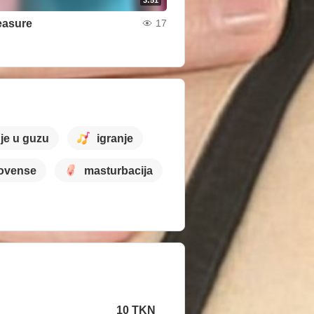
leasure
17
je u guzu
igranje
lovense
masturbacija
10 TKN