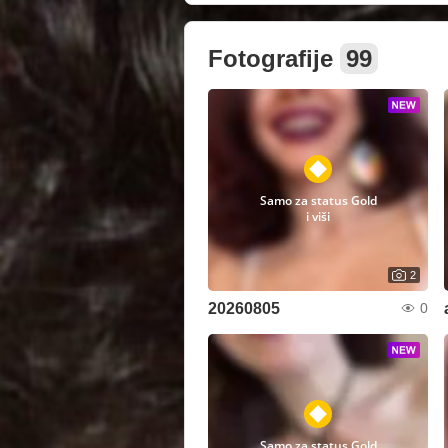
Fotografije
99
Samo za status Gold
i viši
2
20260805
0
Samo za status Gold