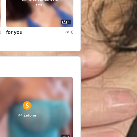
i viši
1
for you
0
0
44 Žetona
3:51