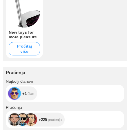
New toys for
more pleasure
Pročitaj
više
Praćenja
+1
Najbolji članovi
+1
član
+225
Praćenja
+225
praćenja