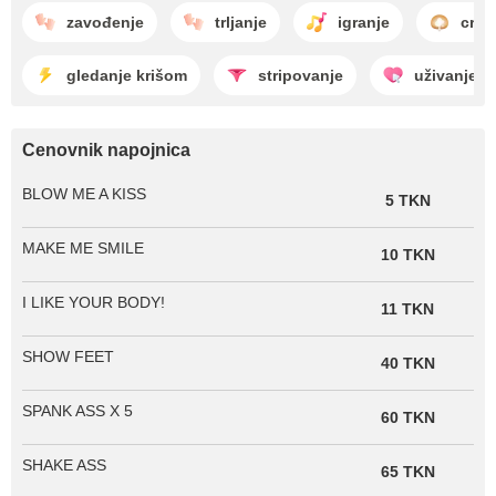
zavođenje
trljanje
igranje
crea
gledanje krišom
stripovanje
uživanje
Cenovnik napojnica
BLOW ME A KISS
5 TKN
MAKE ME SMILE
10 TKN
I LIKE YOUR BODY!
11 TKN
SHOW FEET
40 TKN
SPANK ASS X 5
60 TKN
SHAKE ASS
65 TKN