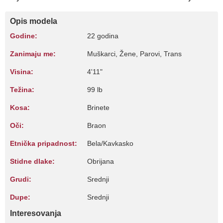
Opis modela
Godine:
22 godina
Zanimaju me:
Muškarci, Žene, Parovi, Trans
Visina:
4'11"
Težina:
99 lb
Kosa:
Brinete
Oči:
Braon
Etnička pripadnost:
Bela/Kavkasko
Stidne dlake:
Obrijana
Grudi:
Srednji
Dupe:
Srednji
Interesovanja