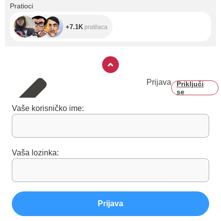
+7.1K
Pratioci
+7.1K
pratilaca
Prijava
Priključi
se
Vaše korisničko ime:
Vaša lozinka:
Prijava