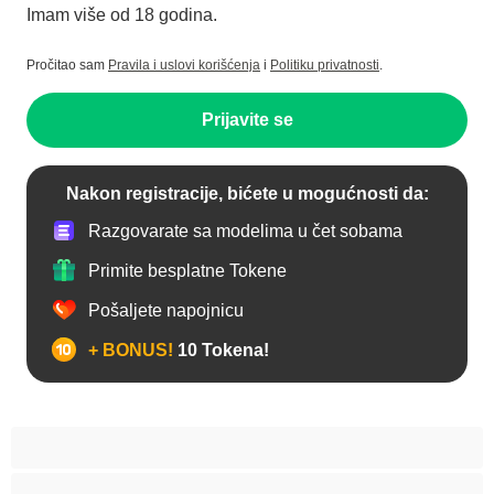
Imam više od 18 godina.
Pročitao sam
Pravila i uslovi korišćenja
i
Politiku privatnosti
.
Prijavite se
Nakon registracije, bićete u mogućnosti da:
Razgovarate sa modelima u čet sobama
Primite besplatne Tokene
Pošaljete napojnicu
+ BONUS!
10 Tokena!
Anal
Arapski