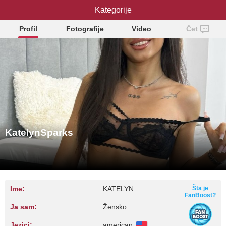
KatelynSparks
Kategorije
Profil
Fotografije
Video
Čet
KatelynSparks
Ime:
KATELYN
Šta je
FanBoost?
Ja sam:
Žensko
Jezici:
american