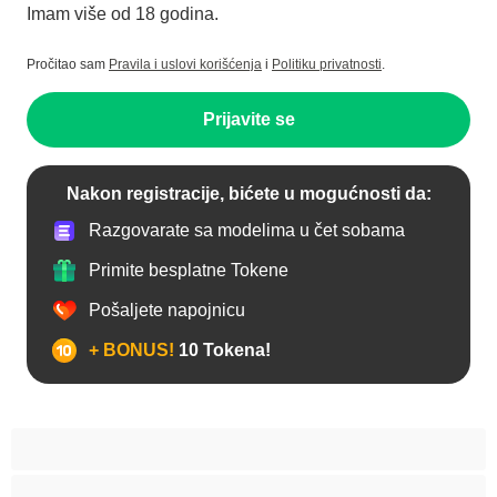
Imam više od 18 godina.
Pročitao sam
Pravila i uslovi korišćenja
i
Politiku privatnosti
.
Prijavite se
Nakon registracije, bićete u mogućnosti da:
Razgovarate sa modelima u čet sobama
Primite besplatne Tokene
Pošaljete napojnicu
+ BONUS!
10 Tokena!
Anal
Arapski