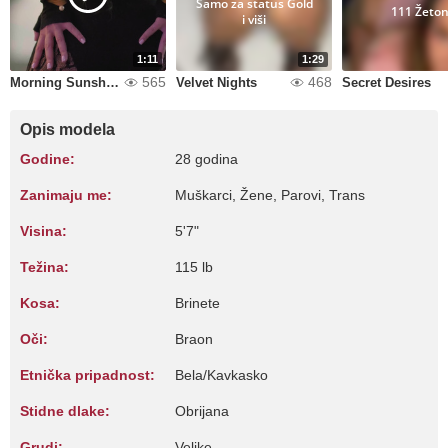
Samo za status Gold
111 Žeto
i viši
1:11
1:29
565
468
Morning Sunshine
Velvet Nights
Secret Desires
Opis modela
Godine:
28 godina
Zanimaju me:
Muškarci, Žene, Parovi, Trans
Visina:
5'7"
Težina:
115 lb
Kosa:
Brinete
Oči:
Braon
Etnička pripadnost:
Bela/Kavkasko
Stidne dlake:
Obrijana
Grudi:
Velike