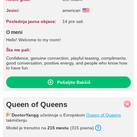
Jezici:
american
Poslednja javna objava:
14 pre sati
O meni
Hello! Welcome to my room!
Šta me pali:
Confidence, genuine connection, playful teasing, compliments,
good conversation, positive energy, and people who know how
to have fun.
Pošaljite Bakšiš
Queen of Queens
DoctorYangg
učestvuje u Evropskom
Queen of Queens
takmičenju.
Model je trenutno na
215 mestu
(315 poena).