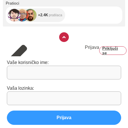
+2.4K
Pratioci
+2.4K
pratilaca
Prijava
Priključi
se
Vaše korisničko ime:
Vaša lozinka:
Prijava