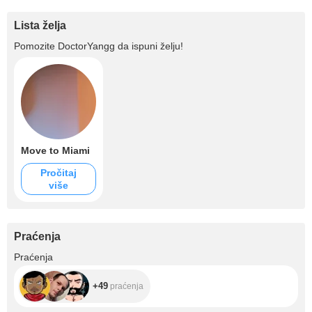
Lista želja
Pomozite
DoctorYangg
da ispuni želju!
Move to Miami
Pročitaj
više
Praćenja
+49
Praćenja
+49
praćenja