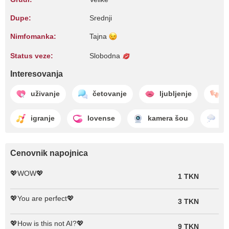
Dupe:
Srednji
Nimfomanka:
Tajna
Status veze:
Slobodna
Interesovanja
uživanje
četovanje
ljubljenje
z
igranje
lovense
kamera šou
sa
Cenovnik napojnica
💖WOW💖
1 TKN
💖You are perfect💖
3 TKN
💖How is this not AI?💖
9 TKN