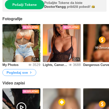
Pošaljite Tokene da biste
Pošalji Tokene
DoctorYangg
približili
pobedi!
Fotografije
BESPLATNO
BESPLATNO
99 Žeton
6
5
3529
3688
My Photos
Lights, Camera, Me
Dangerous Curv
Pogledaj sve
Video zapisi
BESPLATNO